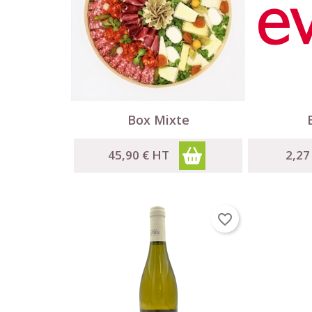


Aperçu rapide
Box Mixte
C
45,90 €
HT
2,27
C
Nom
A
Vou
favorite_border
add_circle_outline