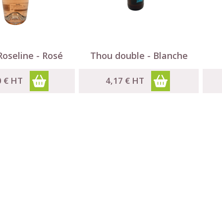

Aperçu rapide
Aperçu rapide
Roseline - Rosé
Thou double - Blanche
0 €
HT
4,17 €
HT