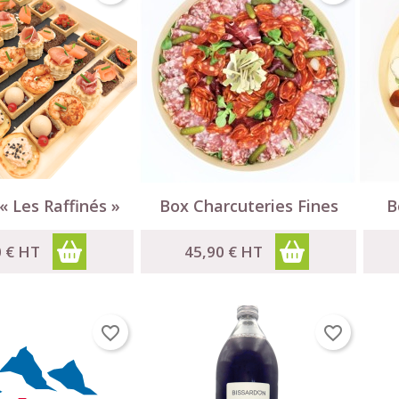

Aperçu rapide
Aperçu rapide
« Les Raffinés »
Box Charcuteries Fines
B
0 €
HT
45,90 €
HT
favorite_border
favorite_border