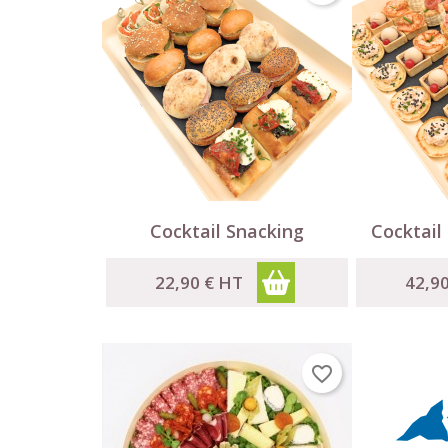


Aperçu rapide
Cocktail Snacking
Cocktail 
22,90 €
HT
42,9
favorite_border