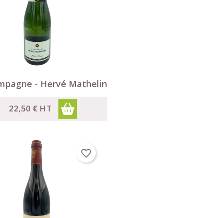

Aperçu rapide
pagne - Hervé Mathelin
×
22,50 €
HT
×
×
s.
favorite_border