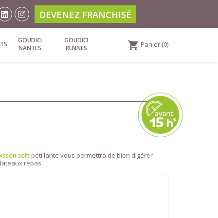
DEVENEZ FRANCHISÉ
GOUDICI
GOUDICI
shopping_cart
TS
Panier
(0)
NANTES
RENNES
isson soft
pétillante vous permettra de bien digérer
plateaux repas.