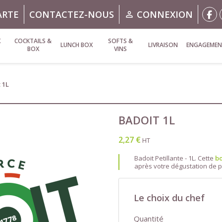
ARTE
CONTACTEZ-NOUS
CONNEXION

X
COCKTAILS &
SOFTS &
LUNCH BOX
LIVRAISON
ENGAGEMEN
BOX
VINS
 1L
BADOIT 1L
2,27 €
HT
Badoit Petillante - 1L. Cette
bo
après votre dégustation de 
Le choix du chef
Quantité