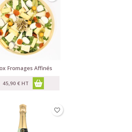

Aperçu rapide
ox Fromages Affinés
45,90 €
HT
favorite_border