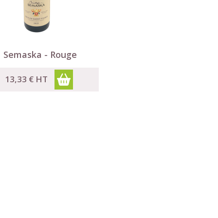

Aperçu rapide
Semaska - Rouge
13,33 €
HT