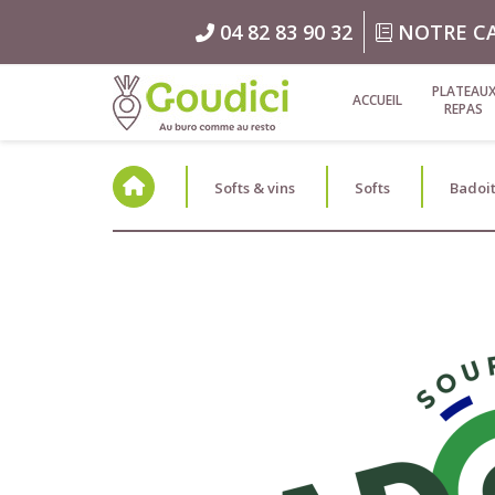
04 82 83 90 32
NOTRE C
PLATEAU
ACCUEIL
REPAS
Softs & vins
Softs
Badoit