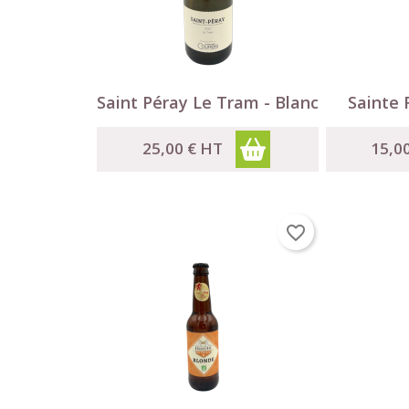


Aperçu rapide
Saint Péray Le Tram - Blanc
Sainte 
25,00 €
HT
15,0
favorite_border