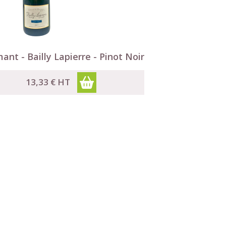

Aperçu rapide
ant - Bailly Lapierre - Pinot Noir
13,33 €
HT