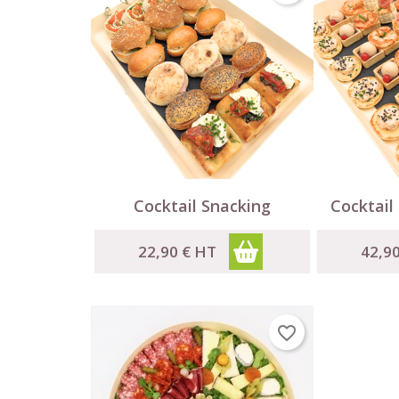


Aperçu rapide
Cocktail Snacking
Cocktail 
22,90 €
HT
42,9
favorite_border