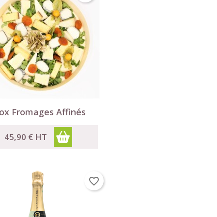

Aperçu rapide
ox Fromages Affinés
45,90 €
HT
favorite_border