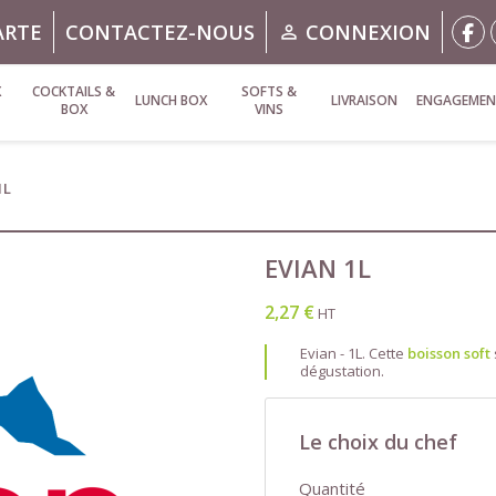
ARTE
CONTACTEZ-NOUS
CONNEXION

X
COCKTAILS &
SOFTS &
LUNCH BOX
LIVRAISON
ENGAGEMEN
BOX
VINS
1L
EVIAN 1L
2,27 €
HT
Evian - 1L. Cette
boisson soft
dégustation.
Le choix du chef
Quantité