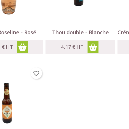

Aperçu rapide
Aperçu rapide
Roseline - Rosé
Thou double - Blanche
Crém
0 €
HT
4,17 €
HT
favorite_border