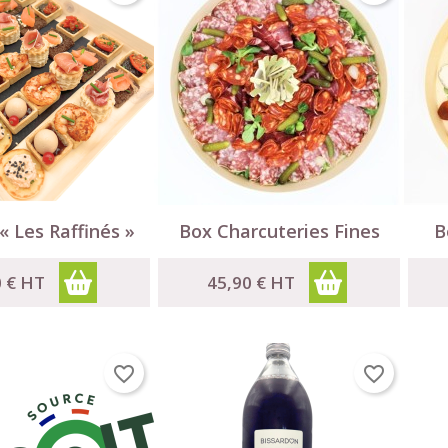

Aperçu rapide
Aperçu rapide
« Les Raffinés »
Box Charcuteries Fines
B
0 €
HT
45,90 €
HT
favorite_border
favorite_border