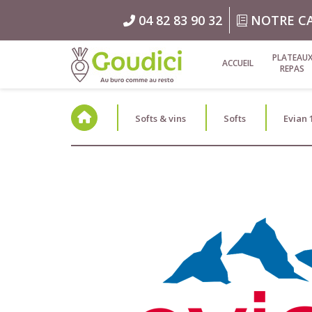
04 82 83 90 32
NOTRE C
PLATEAU
ACCUEIL
REPAS
Softs & vins
Softs
Evian 