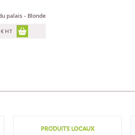
Aperçu rapide
du palais - Blonde
 €
HT
PRODUITS LOCAUX