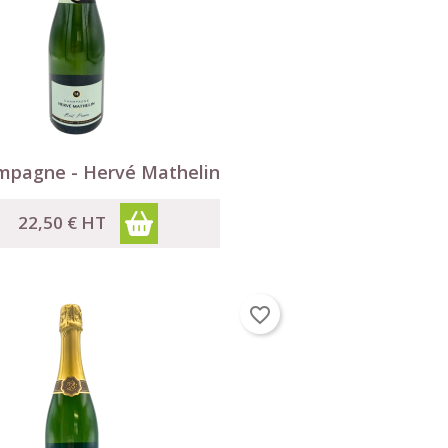

Aperçu rapide
pagne - Hervé Mathelin
×
22,50 €
HT
×
×
s.
favorite_border