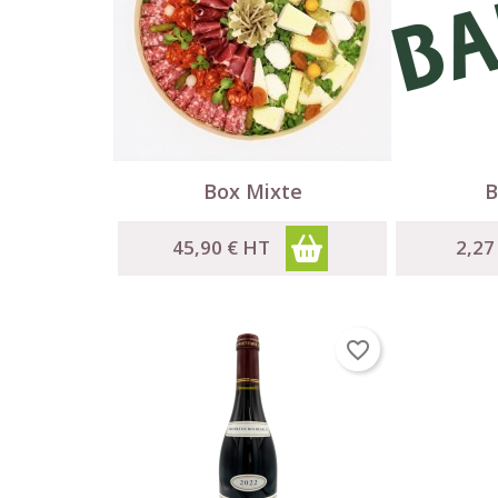


Aperçu rapide
Box Mixte
B
C
45,90 €
HT
2,27
C
Nom
A
Vou
favorite_border
add_circle_outline