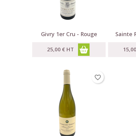


Aperçu rapide
Givry 1er Cru - Rouge
Sainte 
25,00 €
HT
15,0
favorite_border