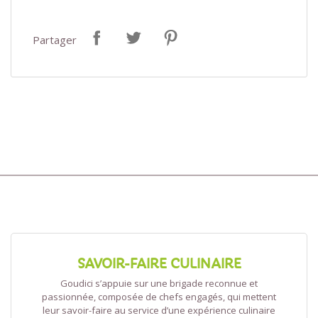
Partager
×
×
Créer une liste d'envies
Connexion
×
Nom de la liste d'envies
Vous devez être connecté pour ajouter des produits à
Ajouter à ma liste d'envies
votre liste d'envies.
Créer une nouvelle liste
add_circle_outline
Annuler
Connexion
Annuler
Créer une liste d'envies
SAVOIR-FAIRE CULINAIRE
Goudici s’appuie sur une brigade reconnue et
passionnée, composée de chefs engagés, qui mettent
leur savoir-faire au service d’une expérience culinaire