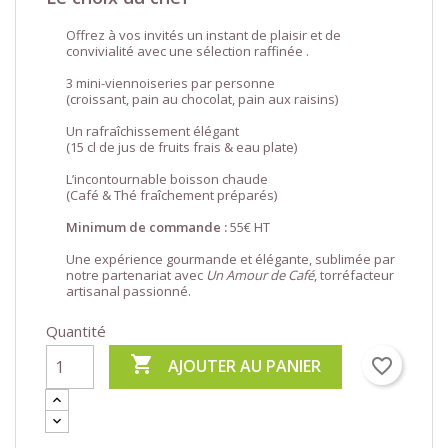
Offrez à vos invités un instant de plaisir et de
convivialité avec une sélection raffinée .
3 mini-viennoiseries par personne
(croissant, pain au chocolat, pain aux raisins)
Un rafraîchissement élégant
(15 cl de jus de fruits frais & eau plate)
L’incontournable boisson chaude
(Café & Thé fraîchement préparés)
Minimum de commande :
55€ HT
Une expérience gourmande et élégante, sublimée par
notre partenariat avec
Un Amour de Café
, torréfacteur
artisanal passionné.
Quantité

favorite_border
AJOUTER AU PANIER